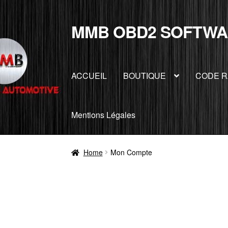
MMB OBD2 SOFTWA
Skip
Skip
to
to
navigation
content
ACCUEIL
BOUTIQUE
CODE R
Mentions Légales
Home
Mon Compte