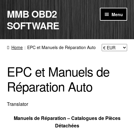
MMB OBD2
Skip
Skip
Menu
to
to
SOFTWARE
navigation
content
ACCUEIL
Home
EPC et Manuels de Réparation Auto
BOUTIQUE
EPC et Manuels de
CODE RADIO
Réparation Auto
MON COMPTE
PANIER
Translator
Manuels de Réparation – Catalogues de Pièces
CONTACT
Détachées