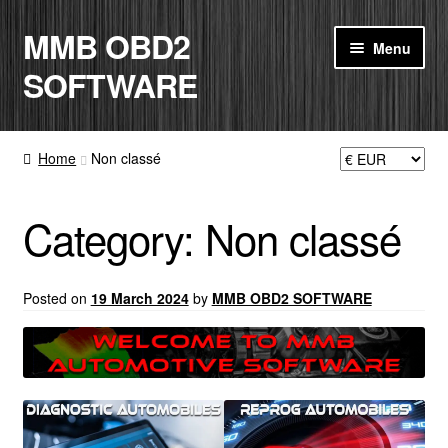
MMB OBD2
Skip
Skip
Menu
to
to
SOFTWARE
navigation
content
ACCUEIL
Home
Non classé
BOUTIQUE
Category:
Non classé
CODE RADIO
MON COMPTE
Posted on
19 March 2024
by
MMB OBD2 SOFTWARE
PANIER
CONTACT