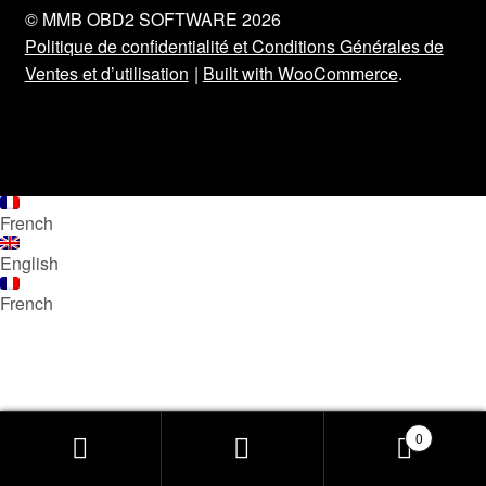
Mentions Légales
© MMB OBD2 SOFTWARE 2026
Politique de confidentialité et Conditions Générales de
Ventes et d’utilisation
Built with WooCommerce
.
French
English
French
0
Recherche
Recherche
pour :