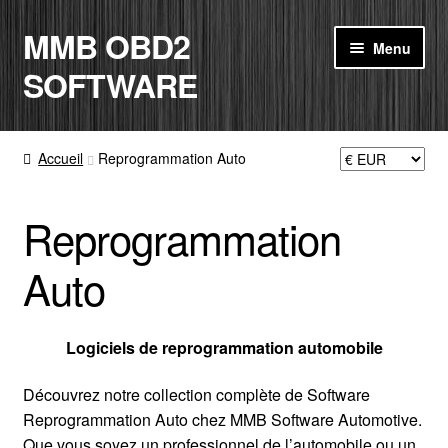
MMB OBD2
Aller
Aller
Menu
à
au
SOFTWARE
la
contenu
navigation
ACCUEIL
Accueil
Reprogrammation Auto
BOUTIQUE
Reprogrammation
CODE RADIO
Auto
MON COMPTE
PANIER
Logiciels de reprogrammation automobile
Découvrez notre collection complète de Software
CONTACT
Reprogrammation Auto chez MMB Software Automotive.
Que vous soyez un professionnel de l’automobile ou un