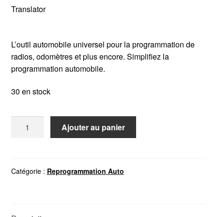
Translator
L’outil automobile universel pour la programmation de
radios, odomètres et plus encore. Simplifiez la
programmation automobile.
30 en stock
quantité
Ajouter au panier
de
CARPROG
10.33
Catégorie :
Reprogrammation Auto