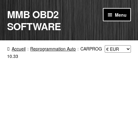
MMB OBD2
Aller
Aller
Menu
à
au
SOFTWARE
la
contenu
navigation
ACCUEIL
Accueil
Reprogrammation Auto
CARPROG
10.33
BOUTIQUE
CODE RADIO
MON COMPTE
PANIER
CONTACT