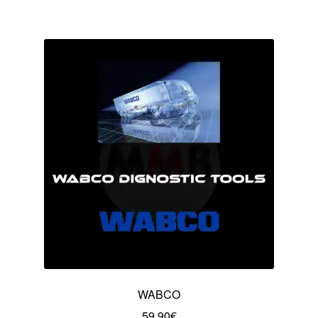
WABCO
59.90
€