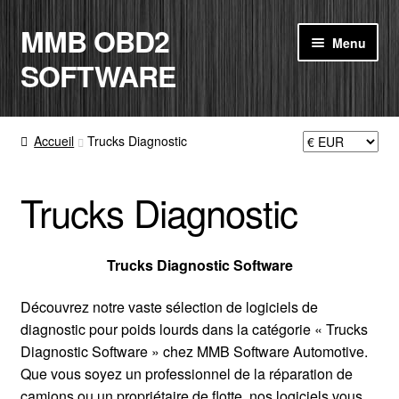
MMB OBD2
Aller
Aller
Menu
à
au
SOFTWARE
la
contenu
navigation
ACCUEIL
Accueil
Trucks Diagnostic
BOUTIQUE
Trucks Diagnostic
CODE RADIO
MON COMPTE
Trucks Diagnostic Software
PANIER
Découvrez notre vaste sélection de logiciels de
diagnostic pour poids lourds dans la catégorie « Trucks
Diagnostic Software » chez MMB Software Automotive.
CONTACT
Que vous soyez un professionnel de la réparation de
camions ou un propriétaire de flotte, nos logiciels vous