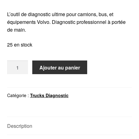
L’outil de diagnostic ultime pour camions, bus, et
équipements Volvo. Diagnostic professionnel à portée
de main.
25 en stock
quantité
Ajouter au panier
de
VOLVO
PREMIUM TECH
TOOL
Catégorie :
Trucks Diagnostic
2.8
Description