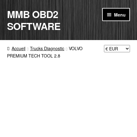
MMB OBD2
Aller
Aller
Menu
à
au
SOFTWARE
la
contenu
navigation
ACCUEIL
Accueil
Trucks Diagnostic
VOLVO
PREMIUM TECH TOOL 2.8
BOUTIQUE
CODE RADIO
MON COMPTE
PANIER
CONTACT