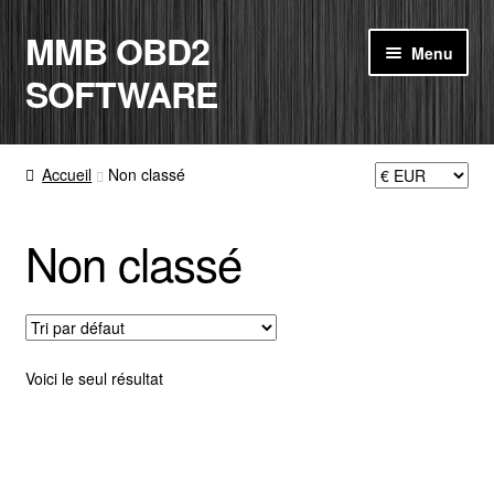
MMB OBD2
Aller
Aller
Menu
à
au
SOFTWARE
la
contenu
navigation
ACCUEIL
Accueil
Non classé
BOUTIQUE
Non classé
CODE RADIO
MON COMPTE
PANIER
Voici le seul résultat
CONTACT