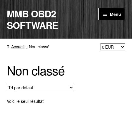
MMB OBD2
Aller
Aller
Menu
à
au
SOFTWARE
la
contenu
navigation
ACCUEIL
Accueil
Non classé
BOUTIQUE
Non classé
CODE RADIO
MON COMPTE
PANIER
Voici le seul résultat
CONTACT