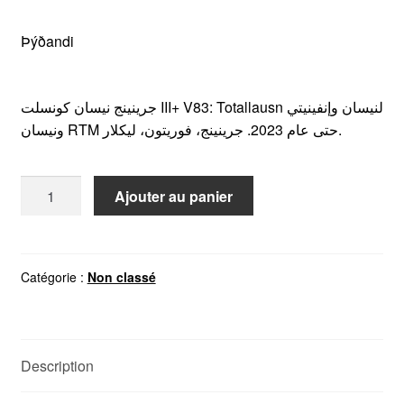
Þýðandi
جرينينج نيسان كونسلت III+ V83: Totallausn لنيسان وإنفينيتي
ونيسان RTM حتى عام 2023. جرينينج، فوريتون، ليكلار.
quantité
Ajouter au panier
de
نيسان
استشاري
III+
Catégorie :
Non classé
V83+
نيسان
استشاري
Description
III+
V83