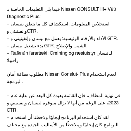
فيما يلي التعليمات الخاصة بـ Nissan CONSULT III+ V83
Diagnostic Plus:
– استخلاص المعلومات: استكشاف كل ما يتعلق بنيسان
وإنفينيتي وGTR.
– الأداء والأرقام الرئيسية: يعمل مع نيسان وإنفينيتي و GTR.
– بدء تشغيل نيسان GTR: الشيب والإصلاح.
– Rafknún farartæki: Greining og ræsiutstyr لـ نيسان
رافبيلا.
مطلوب بطاقة أمان Nissan Conslut- Plus لعدم استخدام
البرمجة.
– في نهاية المطاف، فإن القائمة بعيدة كل البعد عن بداية عام
2023، على الرغم من أنها لا تزال متوفرة لنيسان وإنفينيتي و
GTR.
– لقد كان استخدام البرنامج إيجابيًا ولاحظنا أن استخدام
البرنامج كان إيجابيًا وملاحظًا من الأساليب الجيدة مع مختلف