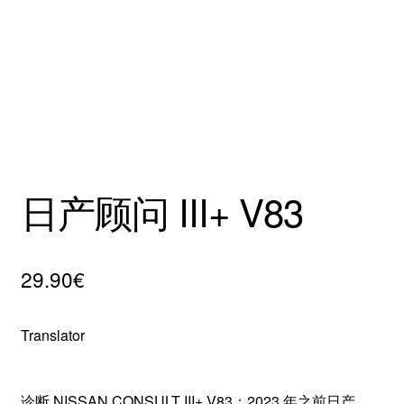
Mentions Légales
日产顾问 III+ V83
29.90
€
Translator
诊断 NISSAN CONSULT III+ V83：2023 年之前日产、