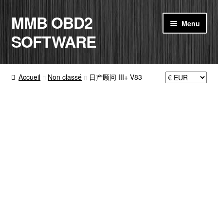
MMB OBD2
Aller
Aller
Menu
à
au
SOFTWARE
la
contenu
navigation
ACCUEIL
Accueil
Non classé
日产顾问 III+ V83
BOUTIQUE
CODE RADIO
MON COMPTE
PANIER
CONTACT