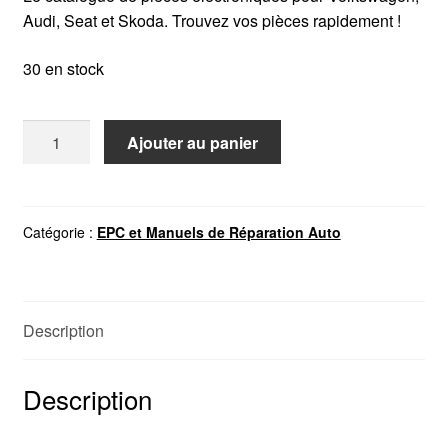
Audi, Seat et Skoda. Trouvez vos pièces rapidement !
30 en stock
quantité
Ajouter au panier
de
ETKA
8.3
VAG
Catégorie :
EPC et Manuels de Réparation Auto
GROUP
Description
Description