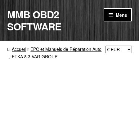
MMB OBD2
Aller
Aller
Menu
à
au
SOFTWARE
la
contenu
navigation
ACCUEIL
Accueil
EPC et Manuels de Réparation Auto
ETKA 8.3 VAG GROUP
BOUTIQUE
CODE RADIO
MON COMPTE
PANIER
CONTACT