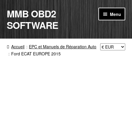
MMB OBD2
Aller
Aller
Menu
à
au
SOFTWARE
la
contenu
navigation
ACCUEIL
Accueil
EPC et Manuels de Réparation Auto
Ford ECAT EUROPE 2015
BOUTIQUE
CODE RADIO
MON COMPTE
PANIER
CONTACT