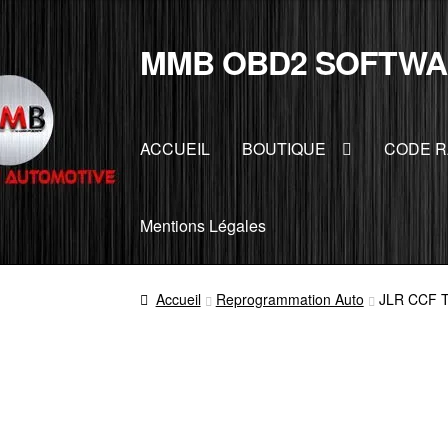
MMB OBD2 SOFTWA
Aller
Aller
à
au
la
contenu
navigation
ACCUEIL
BOUTIQUE
CODE R
Mentions Légales
Accueil
Reprogrammation Auto
JLR CCF 