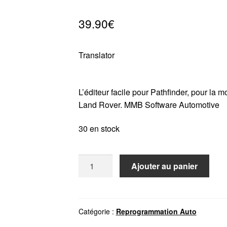
39.90
€
Translator
L’éditeur facile pour Pathfinder, pour la
Land Rover. MMB Software Automotive
30 en stock
quantité
Ajouter au panier
de
JLR
CCF
TOOLS
Catégorie :
Reprogrammation Auto
4.6