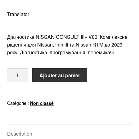
Translator
Діагностика NISSAN CONSULT III+ V83: Комплексне
рішення для Nissan, Infiniti та Nissan RTM до 2023
року. Діагностика, програмування, перемикачі.
quantité
Ajouter au panier
de
NISSAN
КОНСУЛЬТАЦІЯ
III+
Catégorie :
Non classé
V83
Description