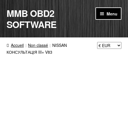
MMB OBD2
Aller
Aller
Menu
à
au
SOFTWARE
la
contenu
navigation
ACCUEIL
Accueil
Non classé
NISSAN
КОНСУЛЬТАЦІЯ III+ V83
BOUTIQUE
CODE RADIO
MON COMPTE
PANIER
CONTACT