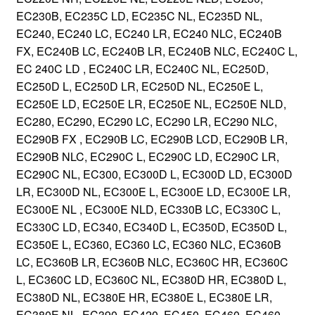
EC230B, EC235C LD, EC235C NL, EC235D NL,
EC240, EC240 LC, EC240 LR, EC240 NLC, EC240B
FX, EC240B LC, EC240B LR, EC240B NLC, EC240C L,
EC 240C LD , EC240C LR, EC240C NL, EC250D,
EC250D L, EC250D LR, EC250D NL, EC250E L,
EC250E LD, EC250E LR, EC250E NL, EC250E NLD,
EC280, EC290, EC290 LC, EC290 LR, EC290 NLC,
EC290B FX , EC290B LC, EC290B LCD, EC290B LR,
EC290B NLC, EC290C L, EC290C LD, EC290C LR,
EC290C NL, EC300, EC300D L, EC300D LD, EC300D
LR, EC300D NL, EC300E L, EC300E LD, EC300E LR,
EC300E NL , EC300E NLD, EC330B LC, EC330C L,
EC330C LD, EC340, EC340D L, EC350D, EC350D L,
EC350E L, EC360, EC360 LC, EC360 NLC, EC360B
LC, EC360B LR, EC360B NLC, EC360C HR, EC360C
L, EC360C LD, EC360C NL, EC380D HR, EC380D L,
EC380D NL, EC380E HR, EC380E L, EC380E LR,
EC380E NL, EC390, EC420, EC450, EC460, EC460