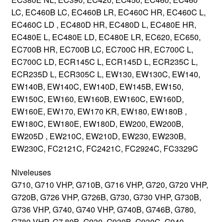
LC, EC460B LC, EC460B LR, EC460C HR, EC460C L,
EC460C LD , EC480D HR, EC480D L, EC480E HR,
EC480E L, EC480E LD, EC480E LR, EC620, EC650,
EC700B HR, EC700B LC, EC700C HR, EC700C L,
EC700C LD, ECR145C L, ECR145D L, ECR235C L,
ECR235D L, ECR305C L, EW130, EW130C, EW140,
EW140B, EW140C, EW140D, EW145B, EW150,
EW150C, EW160, EW160B, EW160C, EW160D,
EW160E, EW170, EW170 KR, EW180, EW180B ,
EW180C, EW180E, EW180D, EW200, EW200B,
EW205D , EW210C, EW210D, EW230, EW230B,
EW230C, FC2121C, FC2421C, FC2924C, FC3329C
Niveleuses
G710, G710 VHP, G710B, G716 VHP, G720, G720 VHP,
G720B, G726 VHP, G726B, G730, G730 VHP, G730B,
G736 VHP, G740, G740 VHP, G740B, G746B, G780,
G780 VHP, G7 80B, G930, G930B, G930C, G940,