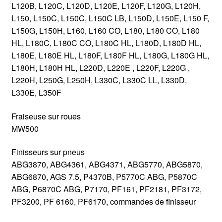
L120B, L120C, L120D, L120E, L120F, L120G, L120H,
L150, L150C, L150C, L150C LB, L150D, L150E, L150 F,
L150G, L150H, L160, L160 CO, L180, L180 CO, L180
HL, L180C, L180C CO, L180C HL, L180D, L180D HL,
L180E, L180E HL, L180F, L180F HL, L180G, L180G HL,
L180H, L180H HL, L220D, L220E , L220F, L220G ,
L220H, L250G, L250H, L330C, L330C LL, L330D,
L330E, L350F
Fraiseuse sur roues
MW500
Finisseurs sur pneus
ABG3870, ABG4361, ABG4371, ABG5770, ABG5870,
ABG6870, AGS 7.5, P4370B, P5770C ABG, P5870C
ABG, P6870C ABG, P7170, PF161, PF2181, PF3172,
PF3200, PF 6160, PF6170, commandes de finisseur