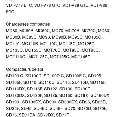
VDT-V78 ETC, VDT-V78 GTC, VDT-V88 GTC, VDT-V89
ETC
Chargeuses compactes
MC60, MC60B, MC60C, MC70, MC70B, MC70C, MC80,
MC80B, MC85C, MC90, MC90B, MC95C, MC105C,
MC110, MC110B, MC110C, MC115C, MC125C,
MC135C, MC155C, MCT70C, MCT85C, MCT95C,
MCT110C , MCT125C, MCT135C, MCT145C
Compacteurs de sol
SD100 C, SD100D, SD100D C, SD100F C, SD105,
SD105F, SD110, SD110C, SD115, SD115D, SD115F,
SD116DX, SD116F, SD122, SD130, SD130D,
SD130DX, SD130F, SD135, SD150, SD16 0, SD160DX,
SD190 , SD190DX, SD200, SD200DX, SD25, SD25D,
SD25F, SD45, SD45D, SD45F, SD70, SD70D, SD70F,
SD75, SD77DA, SD77DX, SD77F