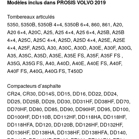
Modèles inclus dans PROSIS VOLVO 2019
Tombereaux articulés
5350, 5350B, 5350B 4×4, 5350B 6×4, 860, 861, A20,
A20 6×4, A20C, A25, A25 4×4, A25 6×4, A25B, A25B
4×4, A25C, A25C 4×4, A25D, A25D 4×4, A25E, A25E
4×4, A25F, A25G, A30, A30C, A30D, A30E, A30F, A30G,
A35, A35C, A35D, A35E, A35E FS, A35F, A35F FS ,
A35G, A35G FS, A40, A40D, A40E, A40E FS, A40F,
A40F FS, A40G, A40G FS, T450D
Compacteurs d’asphalte
CR24, CR30, DD14S, DD15, DD16, DD22, DD24,
DD25, DD25B, DD29, DD30, DD31HF, DD38HF, DD70,
DD70HF, DD80, DD85, DD90, DD90HF, DD95, DD100,
DD100HF, DD110B, DD112HF, DD118HA, DD118HF,
DD118HFA, DD120, DD120B, DD126HF, DD132HF,
DD136HF, DD138HA, DD138HF, DD138HFA, DD140,