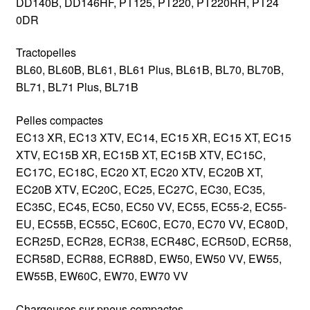
DD140B, DD146HF, PT125, PT220, PT220RH, PT24
0DR
Tractopelles
BL60, BL60B, BL61, BL61 Plus, BL61B, BL70, BL70B,
BL71, BL71 Plus, BL71B
Pelles compactes
EC13 XR, EC13 XTV, EC14, EC15 XR, EC15 XT, EC15
XTV, EC15B XR, EC15B XT, EC15B XTV, EC15C,
EC17C, EC18C, EC20 XT, EC20 XTV, EC20B XT,
EC20B XTV, EC20C, EC25, EC27C, EC30, EC35,
EC35C, EC45, EC50, EC50 VV, EC55, EC55-2, EC55-
EU, EC55B, EC55C, EC60C, EC70, EC70 VV, EC80D,
ECR25D, ECR28, ECR38, ECR48C, ECR50D, ECR58,
ECR58D, ECR88, ECR88D, EW50, EW50 VV, EW55,
EW55B, EW60C, EW70, EW70 VV
Chargeuses sur pneus compactes