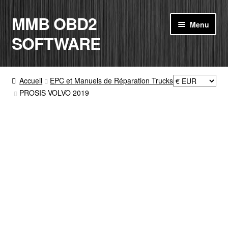
MMB OBD2
Aller
Aller
Menu
à
au
SOFTWARE
la
contenu
navigation
ACCUEIL
Accueil
EPC et Manuels de Réparation Trucks
PROSIS VOLVO 2019
BOUTIQUE
CODE RADIO
MON COMPTE
PANIER
CONTACT