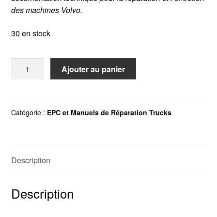
des machines Volvo.
30 en stock
quantité
Ajouter au panier
de
PROSIS
VOLVO
2019
Catégorie :
EPC et Manuels de Réparation Trucks
Description
Description