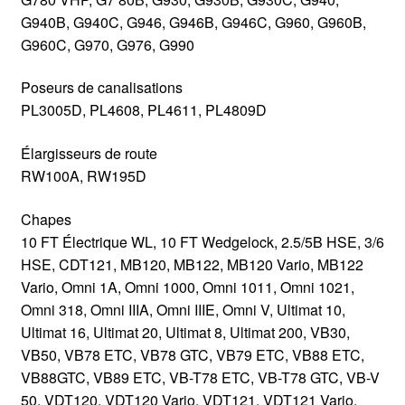
G940B, G940C, G946, G946B, G946C, G960, G960B,
G960C, G970, G976, G990
Poseurs de canalisations
PL3005D, PL4608, PL4611, PL4809D
Élargisseurs de route
RW100A, RW195D
Chapes
10 FT Électrique WL, 10 FT Wedgelock, 2.5/5B HSE, 3/6
HSE, CDT121, MB120, MB122, MB120 Vario, MB122
Vario, Omni 1A, Omni 1000, Omni 1011, Omni 1021,
Omni 318, Omni IIIA, Omni IIIE, Omni V, Ultimat 10,
Ultimat 16, Ultimat 20, Ultimat 8, Ultimat 200, VB30,
VB50, VB78 ETC, VB78 GTC, VB79 ETC, VB88 ETC,
VB88GTC, VB89 ETC, VB-T78 ETC, VB-T78 GTC, VB-V
50, VDT120, VDT120 Vario, VDT121, VDT121 Vario,