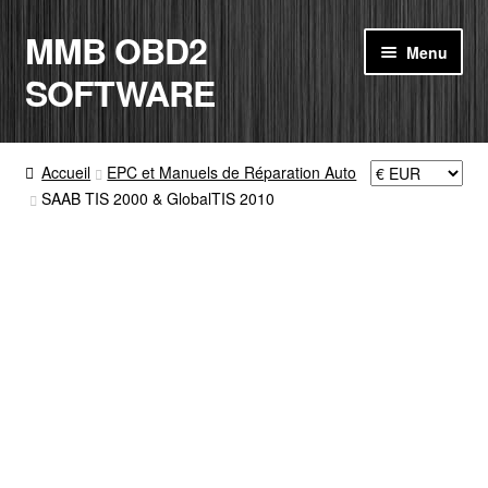
MMB OBD2
Aller
Aller
Menu
à
au
SOFTWARE
la
contenu
navigation
ACCUEIL
Accueil
EPC et Manuels de Réparation Auto
SAAB TIS 2000 & GlobalTIS 2010
BOUTIQUE
CODE RADIO
MON COMPTE
PANIER
CONTACT