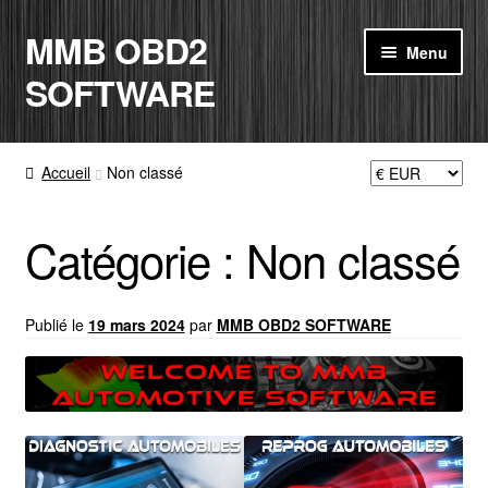
MMB OBD2
Aller
Aller
Menu
à
au
SOFTWARE
la
contenu
navigation
ACCUEIL
Accueil
Non classé
BOUTIQUE
Catégorie :
Non classé
CODE RADIO
MON COMPTE
Publié le
19 mars 2024
par
MMB OBD2 SOFTWARE
PANIER
CONTACT