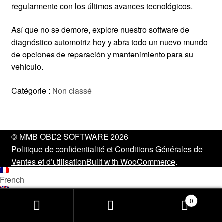
regularmente con los últimos avances tecnológicos.
Así que no se demore, explore nuestro software de
diagnóstico automotriz hoy y abra todo un nuevo mundo
de opciones de reparación y mantenimiento para su
vehículo.
Catégorie :
Non classé
© MMB OBD2 SOFTWARE 2026
Politique de confidentialité et Conditions Générales de
Ventes et d’utilisation
Built with WooCommerce
.
French
English
0
Recherche
Recherche
French
pour :