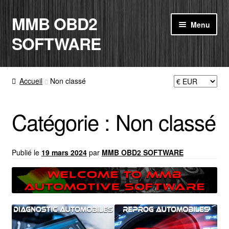
MMB OBD2
Aller
Aller
Menu
à
au
SOFTWARE
la
contenu
navigation
ACCUEIL
Accueil
Non classé
BOUTIQUE
Catégorie :
Non classé
CODE RADIO
MON COMPTE
Publié le
19 mars 2024
par
MMB OBD2 SOFTWARE
PANIER
CONTACT