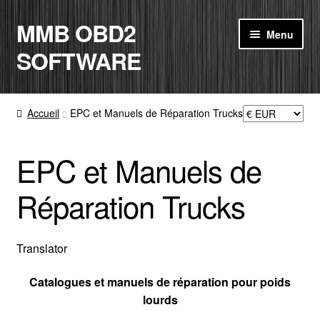
MMB OBD2
Aller
Aller
Menu
à
au
SOFTWARE
la
contenu
navigation
ACCUEIL
Accueil
EPC et Manuels de Réparation Trucks
BOUTIQUE
EPC et Manuels de
CODE RADIO
Réparation Trucks
MON COMPTE
PANIER
Translator
Catalogues et manuels de réparation pour poids
CONTACT
lourds