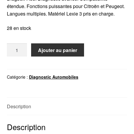
étendue. Fonctions puissantes pour Citroën et Peugeot.
Langues multiples. Matériel Lexie 3 pris en charge.
28 en stock
quantité
Ajouter au panier
de
Diagbox
7.83
PP2000
Catégorie :
Diagnostic Automobiles
Peugeot
Citroen
Description
Description