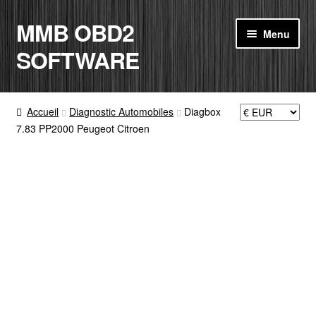
MMB OBD2
Aller
Aller
Menu
à
au
SOFTWARE
la
contenu
navigation
ACCUEIL
Accueil
Diagnostic Automobiles
Diagbox
7.83 PP2000 Peugeot Citroen
BOUTIQUE
CODE RADIO
MON COMPTE
PANIER
CONTACT