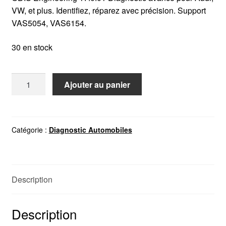
VW, et plus. Identifiez, réparez avec précision. Support
VAS5054, VAS6154.
30 en stock
quantité
Ajouter au panier
de
ODIS
Engineering
17.0.01
Catégorie :
Diagnostic Automobiles
Description
Description