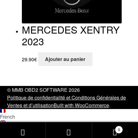
MERCEDES XENTRY
2023
29.90
€
Ajouter au panier
© MMB OBD2 SOFTWARE 2026
Politique de confidentialité et Conditions Générales de
Ventes et d’utilisation
Built with WooCommerce
.
French
English
0
Recherche
Recherche