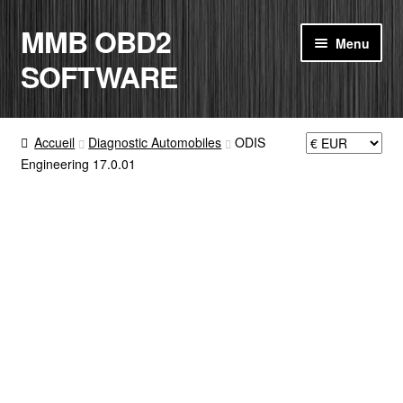
MMB OBD2
Aller
Aller
Menu
à
au
SOFTWARE
la
contenu
navigation
ACCUEIL
Accueil
Diagnostic Automobiles
ODIS
Engineering 17.0.01
BOUTIQUE
CODE RADIO
MON COMPTE
PANIER
CONTACT