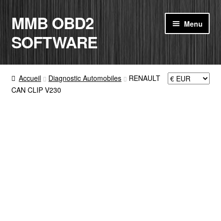
MMB OBD2
Aller
Aller
Menu
à
au
SOFTWARE
la
contenu
navigation
ACCUEIL
Accueil
Diagnostic Automobiles
RENAULT
CAN CLIP V230
BOUTIQUE
CODE RADIO
MON COMPTE
PANIER
CONTACT