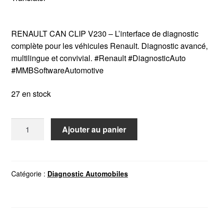
RENAULT CAN CLIP V230 – L’interface de diagnostic
complète pour les véhicules Renault. Diagnostic avancé,
multilingue et convivial. #Renault #DiagnosticAuto
#MMBSoftwareAutomotive
27 en stock
quantité
Ajouter au panier
de
RENAULT
CAN
CLIP
Catégorie :
Diagnostic Automobiles
V230