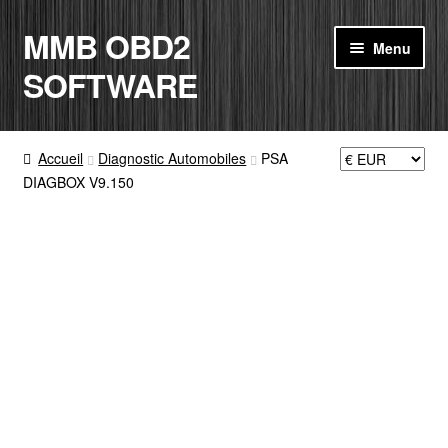
MMB OBD2
Aller
Aller
Menu
à
au
SOFTWARE
la
contenu
navigation
ACCUEIL
Accueil
Diagnostic Automobiles
PSA
DIAGBOX V9.150
BOUTIQUE
CODE RADIO
MON COMPTE
PANIER
CONTACT