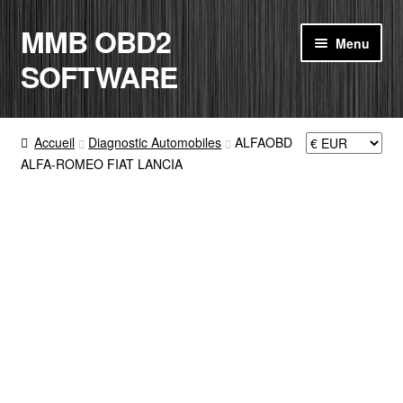
MMB OBD2
Aller
Aller
Menu
à
au
SOFTWARE
la
contenu
navigation
ACCUEIL
Accueil
Diagnostic Automobiles
ALFAOBD
ALFA-ROMEO FIAT LANCIA
BOUTIQUE
CODE RADIO
MON COMPTE
PANIER
CONTACT