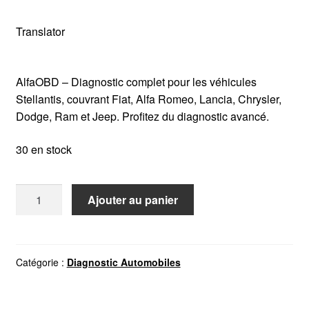
Translator
AlfaOBD – Diagnostic complet pour les véhicules
Stellantis, couvrant Fiat, Alfa Romeo, Lancia, Chrysler,
Dodge, Ram et Jeep. Profitez du diagnostic avancé.
30 en stock
quantité
Ajouter au panier
de
ALFAOBD
ALFA-
ROMEO
Catégorie :
Diagnostic Automobiles
FIAT
LANCIA