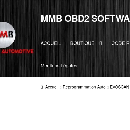
MMB OBD2 SOFTWA
Aller
Aller
à
au
la
contenu
navigation
ACCUEIL
BOUTIQUE
CODE R
Mentions Légales
Accueil
Reprogrammation Auto
EVOSCAN 