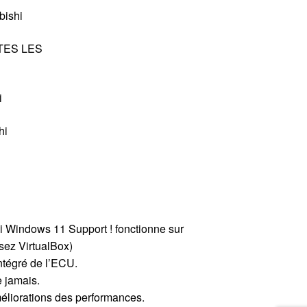
bishi
OUTES LES
i
hi
oui Windows 11 Support ! fonctionne sur
sez VirtualBox)
ntégré de l’ECU.
e jamais.
éliorations des performances.