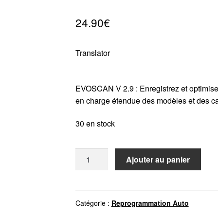
24.90
€
Translator
EVOSCAN V 2.9 : Enregistrez et optimisez
en charge étendue des modèles et des capt
30 en stock
quantité
Ajouter au panier
de
EVOSCAN
V
2.9
Catégorie :
Reprogrammation Auto