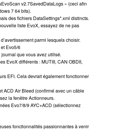
sEvoScan v2.7SavedDataLogs » (ceci afin
ows 7 64 bits).
ais des fichiers DataSettings*.xml distincts.
 nouvelle liste EvoX, essayez de ne pas
 d’avertissement parmi lesquels choisir.
 et Evo5/6
 journal que vous avez utilisé.
es EvoX différents : MUTIII, CAN OBDII,
urs EFI. Cela devrait également fonctionner
et ACD Air Bleed (confirmé avec un câble
isez la fenêtre Actionneurs.
onnées Evo7/8/9 AYC+ACD (sélectionnez
euses fonctionnalités passionnantes à venir