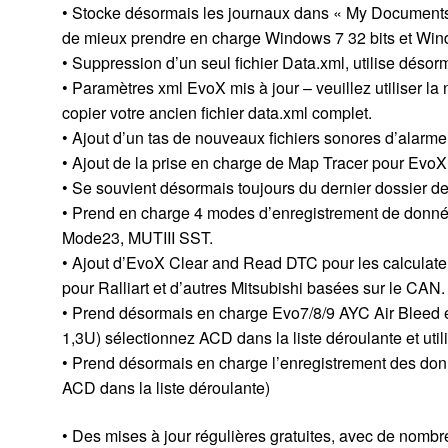
• Stocke désormais les journaux dans « My Document
de mieux prendre en charge Windows 7 32 bits et Wind
• Suppression d’un seul fichier Data.xml, utilise désorm
• Paramètres xml EvoX mis à jour – veuillez utiliser la
copier votre ancien fichier data.xml complet.
• Ajout d’un tas de nouveaux fichiers sonores d’alarme
• Ajout de la prise en charge de Map Tracer pour EvoX
• Se souvient désormais toujours du dernier dossier de
• Prend en charge 4 modes d’enregistrement de donné
Mode23, MUTIII SST.
• Ajout d’EvoX Clear and Read DTC pour les calculate
pour Ralliart et d’autres Mitsubishi basées sur le CAN.
• Prend désormais en charge Evo7/8/9 AYC Air Bleed 
1,3U) sélectionnez ACD dans la liste déroulante et util
• Prend désormais en charge l’enregistrement des d
ACD dans la liste déroulante)
• Des mises à jour régulières gratuites, avec de nombr