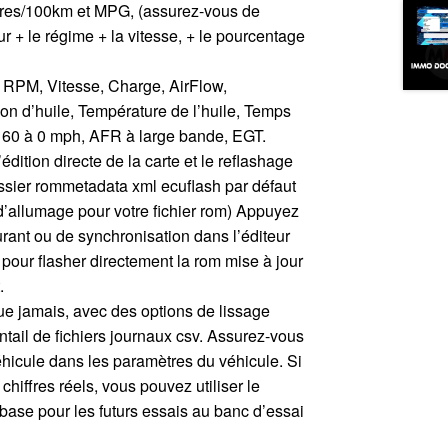
itres/100km et MPG, (assurez-vous de
ur + le régime + la vitesse, + le pourcentage
 RPM, Vitesse, Charge, AirFlow,
ion d’huile, Température de l’huile, Temps
/ 60 à 0 mph, AFR à large bande, EGT.
édition directe de la carte et le reflashage
sier rommetadata xml ecuflash par défaut
d’allumage pour votre fichier rom) Appuyez
urant ou de synchronisation dans l’éditeur
 pour flasher directement la rom mise à jour
.
que jamais, avec des options de lissage
tail de fichiers journaux csv. Assurez-vous
véhicule dans les paramètres du véhicule. Si
chiffres réels, vous pouvez utiliser le
 base pour les futurs essais au banc d’essai