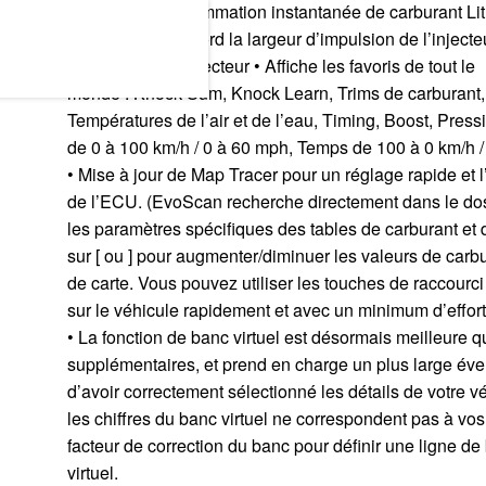
• Affiche la consommation instantanée de carburant L
sélectionner d’abord la largeur d’impulsion de l’injecte
de service de l’injecteur • Affiche les favoris de tout le
monde : Knock Sum, Knock Learn, Trims de carburant,
Températures de l’air et de l’eau, Timing, Boost, Press
de 0 à 100 km/h / 0 à 60 mph, Temps de 100 à 0 km/h 
• Mise à jour de Map Tracer pour un réglage rapide et l’
de l’ECU. (EvoScan recherche directement dans le dos
les paramètres spécifiques des tables de carburant et 
sur [ ou ] pour augmenter/diminuer les valeurs de carb
de carte. Vous pouvez utiliser les touches de raccourci
sur le véhicule rapidement et avec un minimum d’effort
• La fonction de banc virtuel est désormais meilleure 
supplémentaires, et prend en charge un plus large éven
d’avoir correctement sélectionné les détails de votre 
les chiffres du banc virtuel ne correspondent pas à vos 
facteur de correction du banc pour définir une ligne de
virtuel.