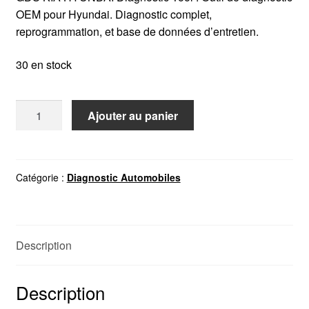
OEM pour Hyundai. Diagnostic complet,
reprogrammation, et base de données d’entretien.
30 en stock
quantité
Ajouter au panier
de
GDS
KIA
HYUNDAI
Catégorie :
Diagnostic Automobiles
Diagnostic
Tool
Description
Description