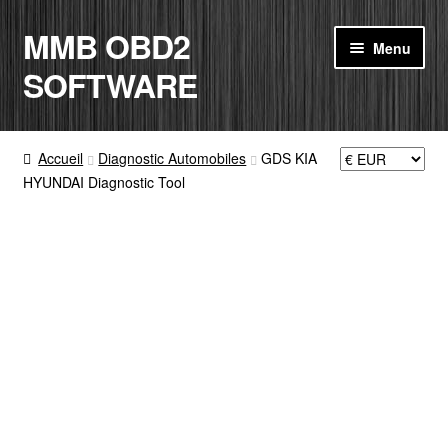
MMB OBD2
Aller
Aller
Menu
à
au
SOFTWARE
la
contenu
navigation
ACCUEIL
Accueil
Diagnostic Automobiles
GDS KIA
HYUNDAI Diagnostic Tool
BOUTIQUE
CODE RADIO
MON COMPTE
PANIER
CONTACT