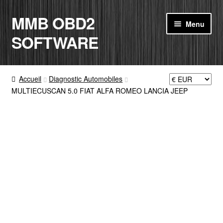
MMB OBD2
Aller
Aller
Menu
à
au
SOFTWARE
la
contenu
navigation
ACCUEIL
Accueil
Diagnostic Automobiles
MULTIECUSCAN 5.0 FIAT ALFA ROMEO LANCIA JEEP
BOUTIQUE
CODE RADIO
MON COMPTE
PANIER
CONTACT