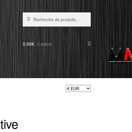
Recherche
Recherche
pour :
0.00
€
0 article
tive