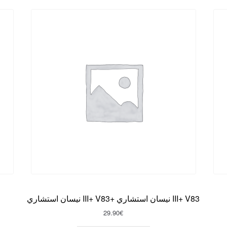
نيسان استشاري III+ V83+ نيسان استشاري III+ V83
29.90
€