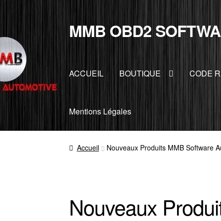
MMB OBD2 SOFTWA
Aller
Aller
à
au
la
contenu
navigation
ACCUEIL
BOUTIQUE
CODE R
Mentions Légales
Accueil
Nouveaux Produits MMB Software A
Nouveaux Produi